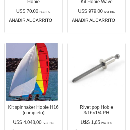
Hobie
Kit Hobie Wave
U$S
70,00
U$S
979,00
iva inc
iva inc
AÑADIR AL CARRITO
AÑADIR AL CARRITO
Kit spinnaker Hobie H16
Rivet pop Hobie
(completo)
3/16×1/4 PH
U$S
4.048,00
U$S
1,65
iva inc
iva inc