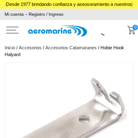
Skip
Desde 1977 brindando confianza y aseosoramiento a nuestros
to
Mi cuenta – Registro / Ingreso
clientes.
content
0
Inicio
/
Accesorios
/
Accesorios Catamaranes
/ Hobie Hook
Halyard