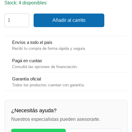
Stock: 4 disponibles
Soporte
Añadir al carrito
en
acero
inoxidable
Magma
Envíos a todo el país
con
Recibí tu compra de forma rápida y segura.
Levelock
cantidad
Pagá en cuotas
Consultá las opciones de financiación.
Garantía oficial
Todos los productos cuentan con garantía.
¿Necesitás ayuda?
Nuestros especialistas pueden asesorarte.