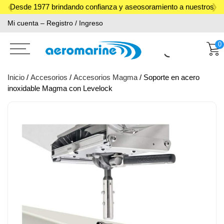
Skip
Desde 1977 brindando confianza y aseosoramiento a nuestros
to
Mi cuenta – Registro / Ingreso
clientes.
content
0
Inicio
/
Accesorios
/
Accesorios Magma
/ Soporte en acero
inoxidable Magma con Levelock