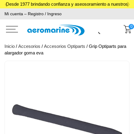
Skip
Desde 1977 brindando confianza y aseosoramiento a nuestros
to
Mi cuenta – Registro / Ingreso
clientes.
content
0
Inicio
/
Accesorios
/
Accesorios Optiparts
/ Grip Optiparts para
alargador goma eva