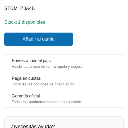
STDMH73A4B
Stock: 1 disponibles
Micrófono
Añadir al carrito
solapero
y
altavoz
S.H.
Envíos a todo el país
Yaesu
Recibí tu compra de forma rápida y segura.
cantidad
Pagá en cuotas
Consultá las opciones de financiación.
Garantía oficial
Todos los productos cuentan con garantía.
¿Necesitás ayuda?