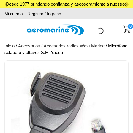
Skip
Desde 1977 brindando confianza y aseosoramiento a nuestros
to
Mi cuenta – Registro / Ingreso
clientes.
content
0
Inicio
/
Accesorios
/
Accesorios radios West Marine
/ Micrófono
solapero y altavoz S.H. Yaesu