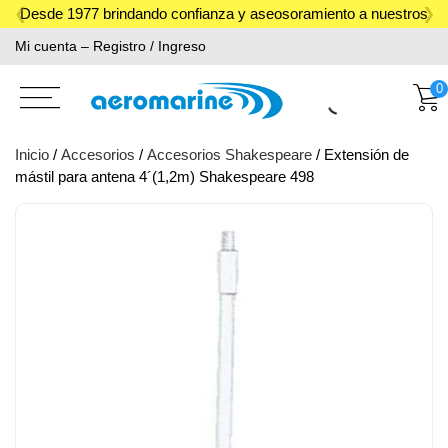
Skip
Desde 1977 brindando confianza y aseosoramiento a nuestros
to
Mi cuenta – Registro / Ingreso
clientes.
content
0
Inicio
/
Accesorios
/
Accesorios Shakespeare
/ Extensión de
mástil para antena 4´(1,2m) Shakespeare 498