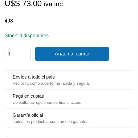
U$S
73,00
iva inc
498
Stock: 3 disponibles
Extensión
Añadir al carrito
de
mástil
para
antena
Envíos a todo el país
4
Recibí tu compra de forma rápida y segura.
´(1,2m)
Shakespeare
Pagá en cuotas
498
Consultá las opciones de financiación.
cantidad
Garantía oficial
Todos los productos cuentan con garantía.