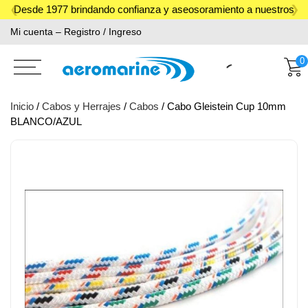
Skip
Desde 1977 brindando confianza y aseosoramiento a nuestros
to
Mi cuenta – Registro / Ingreso
clientes.
content
0
Inicio
/
Cabos y Herrajes
/
Cabos
/ Cabo Gleistein Cup 10mm
BLANCO/AZUL