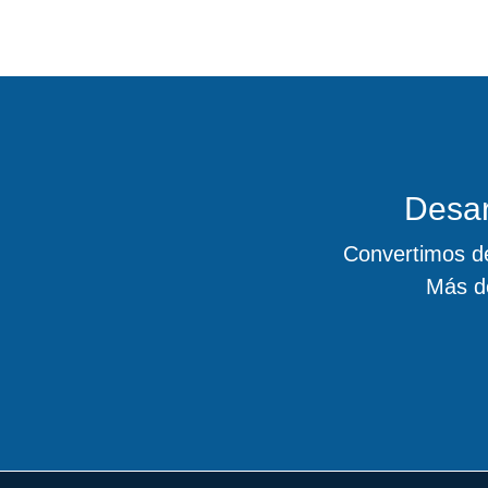
Desar
Convertimos de
Más d