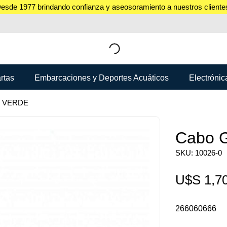
esde 1977 brindando confianza y aseosoramiento a nuestros cliente
rtas
Embarcaciones y Deportes Acuáticos
Electrónic
mm VERDE
Cabo G
SKU: 10026-0
U$S
1,7
266060666