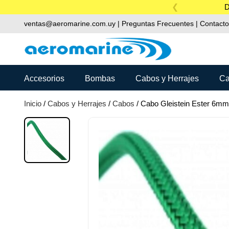
Skip
D
to
ventas@aeromarine.com.uy
|
Preguntas Frecuentes
|
Contacto
content
Accesorios
Bombas
Cabos y Herrajes
Ca
Inicio
/
Cabos y Herrajes
/
Cabos
/ Cabo Gleistein Ester 6