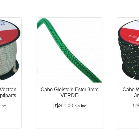
Vectran
Cabo Gleistein Ester 3mm
Cabo W
tiparts
VERDE
3m
U$S
1,00
U
 inc
iva inc