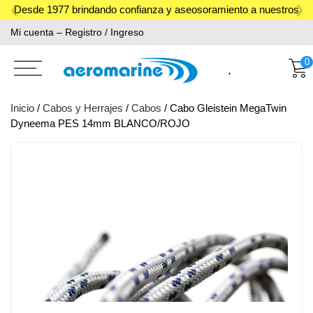
Skip
Desde 1977 brindando confianza y aseosoramiento a nuestros
to
Mi cuenta – Registro / Ingreso
clientes.
content
0
Inicio
/
Cabos y Herrajes
/
Cabos
/ Cabo Gleistein MegaTwin
Dyneema PES 14mm BLANCO/ROJO