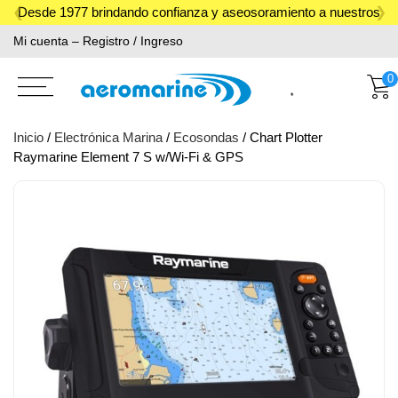
Skip
Desde 1977 brindando confianza y aseosoramiento a nuestros
to
Mi cuenta – Registro / Ingreso
clientes.
content
0
Inicio
/
Electrónica Marina
/
Ecosondas
/ Chart Plotter
Raymarine Element 7 S w/Wi-Fi & GPS