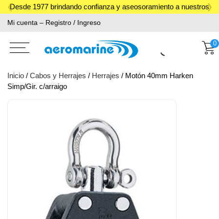
Skip
Desde 1977 brindando confianza y aseosoramiento a nuestros
to
Mi cuenta – Registro / Ingreso
clientes.
content
0
Inicio
/
Cabos y Herrajes
/
Herrajes
/ Motón 40mm Harken
Simp/Gir. c/arraigo