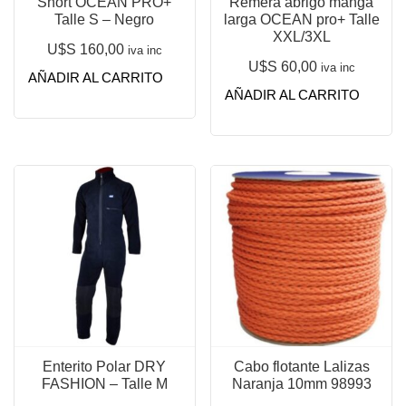
Short OCEAN PRO+
Remera abrigo manga
Talle S – Negro
larga OCEAN pro+ Talle
XXL/3XL
U$S
160,00
iva inc
U$S
60,00
iva inc
AÑADIR AL CARRITO
AÑADIR AL CARRITO
Enterito Polar DRY
Cabo flotante Lalizas
FASHION – Talle M
Naranja 10mm 98993