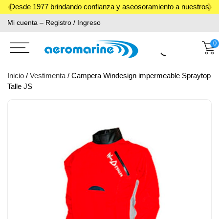
Skip
Desde 1977 brindando confianza y aseosoramiento a nuestros
to
Mi cuenta – Registro / Ingreso
clientes.
content
0
Inicio
/
Vestimenta
/ Campera Windesign impermeable Spraytop
Talle JS