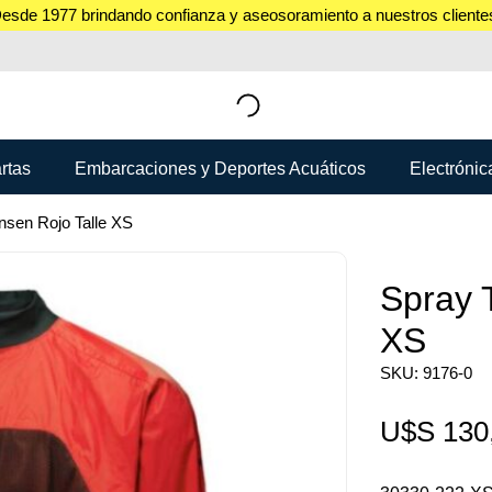
esde 1977 brindando confianza y aseosoramiento a nuestros cliente
rtas
Embarcaciones y Deportes Acuáticos
Electrónic
nsen Rojo Talle XS
Spray 
XS
SKU: 9176-0
U$S
130