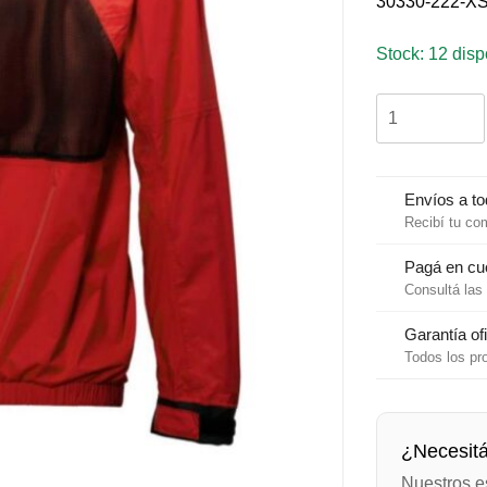
30330-222-X
Stock: 12 disp
Spray
Top
Helly
Hansen
Rojo
Envíos a to
Talle
Recibí tu co
XS
cantidad
Pagá en cu
Consultá las 
Garantía ofi
Todos los pr
¿Necesit
Nuestros e