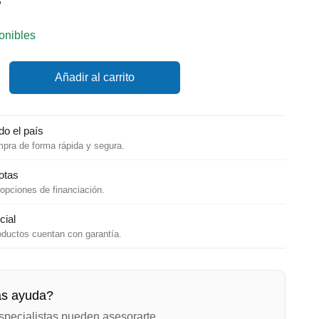
S
onibles
Añadir al carrito
do el país
mpra de forma rápida y segura.
otas
opciones de financiación.
cial
oductos cuentan con garantía.
ás ayuda?
specialistas pueden asesorarte.