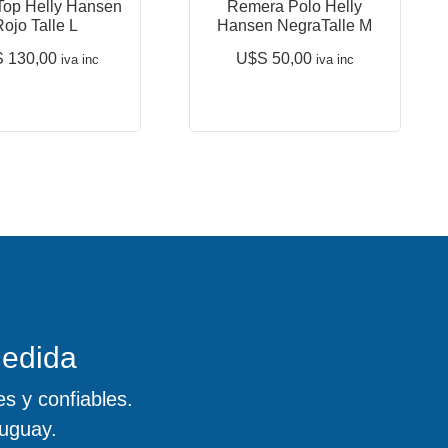
Top Helly Hansen
Remera Polo Helly
Rojo Talle L
Hansen NegraTalle M
S
130,00
U$S
50,00
iva inc
iva inc
medida
s y confiables.
uguay.