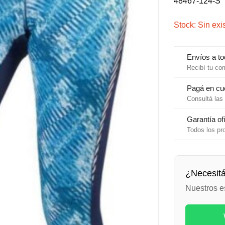
48467-124-S
Stock: Sin exi
Envíos a to
Recibí tu co
Pagá en cu
Consultá las 
Garantía ofi
Todos los pr
¿Necesit
Nuestros e