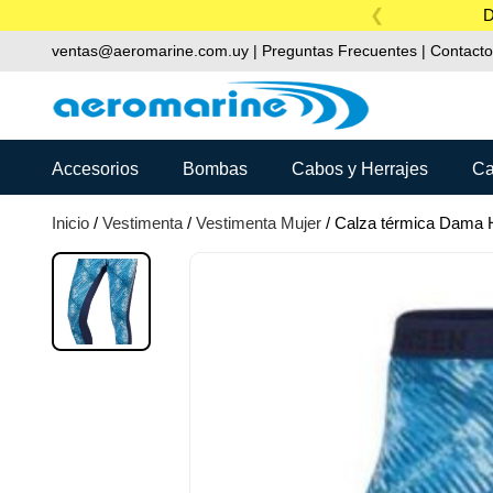
Skip
D
to
ventas@aeromarine.com.uy
|
Preguntas Frecuentes
|
Contacto
content
Accesorios
Bombas
Cabos y Herrajes
Ca
Inicio
/
Vestimenta
/
Vestimenta Mujer
/ Calza térmica Dama 