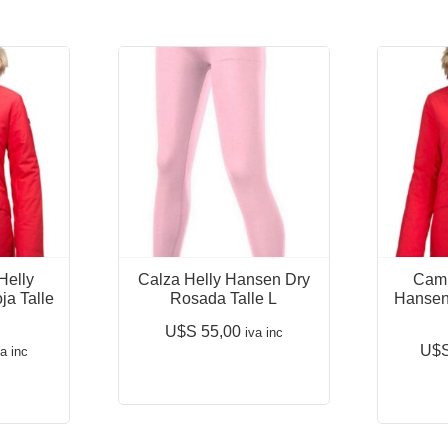
Helly
Calza Helly Hansen Dry
Camp
a Talle
Rosada Talle L
Hansen
U$S
55,00
iva inc
U$
va inc