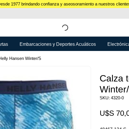
esde 1977 brindando confianza y aseosoramiento a nuestros cliente
rtas
Embarcaciones y Deportes Acuáticos
Electrónic
Helly Hansen Winter/S
Calza 
Winter
SKU: 4320-0
U$S
70,