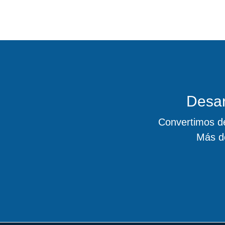
Desar
Convertimos de
Más d