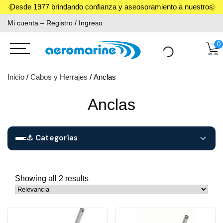
Skip
Desde 1977 brindando confianza y aseosoramiento a nuestros
to
Mi cuenta – Registro / Ingreso
clientes.
content
0
Inicio
/
Cabos y Herrajes
/ Anclas
Anclas
⚓ Categorías
ACCESORIOS
677
Showing all 2 results
Accesorios ACR
1
BOMBAS
10
Accesorios Catamaranes
30
Bombas de achique
1
CABOS Y HERRAJES