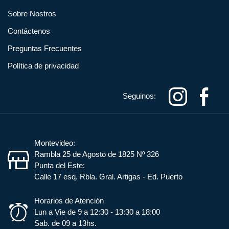
Cables
1
Sobre Nostros
Accesorios radios West Marine
1
Contáctenos
Cables Icom
1
Accesorios Raymarine
34
Preguntas Frecuentes
Radio
2
Política de privacidad
Accesorios Rockford
1
Radios Onwa
1
Accesorios Rule
2
Seguinos:
Em-Trak
2
Accesorios Seachoice
18
EPIRB
1
Accesorios Shakespeare
22
Montevideo:
Rambla 25 de Agosto de 1825 Nº 326
Accesorios SUPs
Punta del Este:
1
Calle 17 esq. Rbla. Gral. Artigas - Ed. Puerto
Accesorios Velocitek
4
Horarios de Atención
Lun a Vie de 9 a 12:30 - 13:30 a 18:00
Accesorios Weems & Plath
13
Sab. de 09 a 13hs.